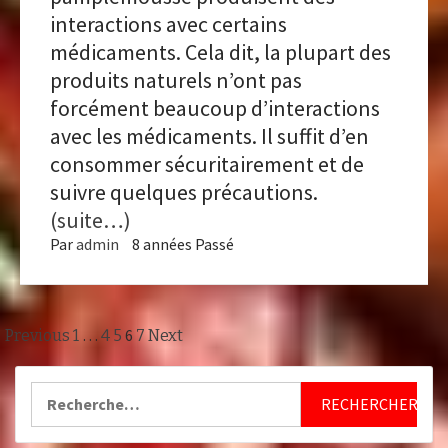
interactions avec certains
médicaments. Cela dit, la plupart des
produits naturels n’ont pas
forcément beaucoup d’interactions
avec les médicaments. Il suffit d’en
consommer sécuritairement et de
suivre quelques précautions.
(suite…)
Par
admin
8 années Passé
Pagination
…
6
Previous
1
4
5
7
Next
des
Rechercher :
publications